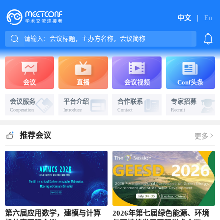
中文
|
En
会议
直播
会议视频
Conf头条
会议服务
平台介绍
合作联系
专家招募
Cooperation
Introduce
Contact
Recruit
更多
推荐会议
第六届应用数学，建模与计算
2026年第七届绿色能源、环境