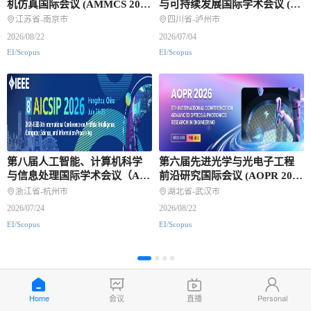
机仿真国际会议 (AMMCS 202
与可持续发展国际学术会议 (G
6)
EESD 2026)
江苏省-南京市
四川省-泸州市
2026/08/22
2026/07/04
EI/Scopus
EI/Scopus
第八届人工智能、计算机科学
第六届先进光学与光电子工程
与信息处理国际学术会议（AIC
前沿研究国际会议 (AOPR 202
SIP2026) (AICSIP)
6)
浙江省-杭州市
湖北省-武汉市
2026/07/24
2026/08/22
EI/Scopus
EI/Scopus
更多
近期会议
Home
会议
直播
Personal