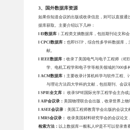
3、
国外数据库资源
如果你知道会议的出版或收录信息，则可以直接通
据库获取。主要介绍以下几种：
EI
数据库：
工程类文摘数据库
，包括期刊论文和会
l
数据库：
也即
，综合性多学科数据库，
l
CPCI
ISTP
献。
数据库
：
收录了美国电气与电子工程师（
IE
l
IEEE
学、电机工程学和电子学等相关领域
的
7000
数据库
：
主要
收录
计算机科学与软件工程、
l
ACM
与理论方法四大学科
的文献
，包括期刊、会议
全文库
：
收录
SPIE国际光学工程学会主办或
l
SPIE
美国物理联合会出版
，
收录世界上物
l
AIP会议录：
：美国工程师教育学会
出版的
会议文
l
ASEE会议录
会议录
：
收录美国材料研究学会的会议论文
l
MRS
检索方法：
以上数据库一般私人
IP是不可以登录