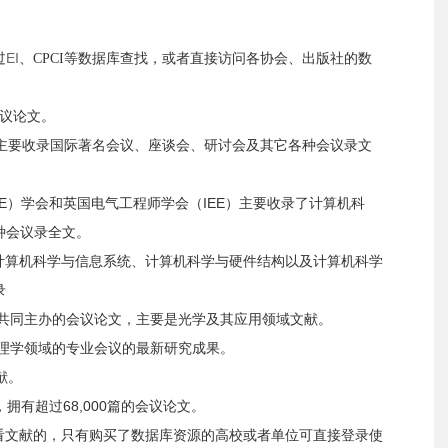
过
EI
、
等数据库查找，或者直接访问各协会、出版社的数
CPCI
议论文。
主要收录
国际著名会议、座谈会、研讨会及其它各种会议录
文
EE）学会和英国电气工程师学会（IEE）
主要收录了
计算机科
多种会议录全文。
计算机科学与信息系统、计算机科学与硬件结构以及计算机科学
录
共同
主办的会议论文
，主要是
光学及其应用领域
文献。
理学领域的专业会议的最新研究成果。
献。
，
拥有
超过
68,000篇的会议论文
。
查看文献的，只有购买了数据库资源的高校或者单位可直接登录使