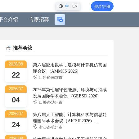
中
EN
登录/注册
平台介绍
专家招募
登
录
后
可
推荐会议
创
建
2026/08
会
第六届应用数学，建模与计算机仿真国
际会议 (AMMCS 2026)
议
22
江苏省-南京市
2026/07
2026年第七届绿色能源、环境与可持续
发展国际学术会议 (GEESD 2026)
04
四川省-泸州市
2026/07
第八届人工智能、计算机科学与信息处
理国际学术会议（AICSIP2026)
24
(AICSIP)
浙江省-杭州市
2026/08