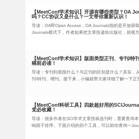
【MeetConf学术知识】开源有哪些类型？OA Journ
吗？CC协议又是什么？一文带你重新认识！
导读：OA即Open Access，OA Journals指的是开放获
Journals模式下，作者如果把文章投递给出版社，就
方，读者个人或者研究机构需要花钱购买出版物或支付
【MeetConf学术知识】版面类型正刊、专刊/
稿前必读！
导读：专刊到底指什么？与正刊的区别是什么？其实，Jou
刊/特刊、增刊。接下来，小编就带大家详细了解一下正
【MeetConf科研工具】四款超好用的SCIJourn
党必收藏！
导读：很多作者在SCI学术文章投稿选刊时，需要查询本领域的
响因子排序。下面介绍的四个工具，可以助你查询一Journal
部信息。