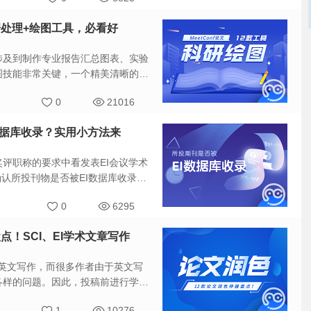
数据处理+绘图工具，必看好
涉及到制作专业报告汇总图表、实验
图技能非常关键，一个精美清晰的图
12款绘图工具，主要分为：
0
21016
I数据库收录？实用小方法来
评职称的要求中看发表EI会议学术
要确认所投刊物是否被EI数据库收录，
数据库检索到。
0
6295
盘点！SCI、EI学术文章写作
都需要英文写作，而很多作者由于英文写
各样的问题。因此，投稿前进行学术
前市面上12大热门的润色软件。
1
10276