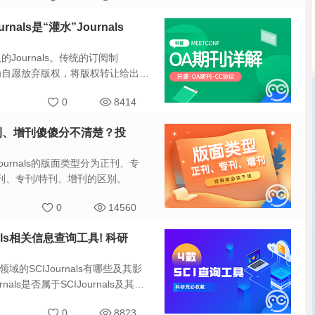
als是“灌水”Journals
取的Journals。传统的订阅制
视为自愿放弃版权，将版权转让给出版
订阅费才能获取资源信息。
0
8414
特刊、增刊傻傻分不清楚？投
rnals的版面类型分为正刊、专
刊、专刊/特刊、增刊的区别。
0
14560
als相关信息查询工具! 科研
SCIJournals有哪些及其影
s是否属于SCIJournals及其全
0
8823