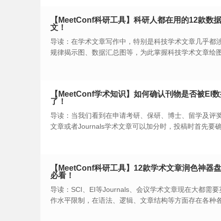
【MeetConf科研工具】科研人都在用的12款
文！
导读：在学术文章写作中，特别是科技学术文章几乎都
规律揭示图、数据汇总图等，为此掌握科技学术文章绘
表会让我们的学术文章增色不少。小编找出了比较好用的
【MeetConf学术知识】如何确认刊物是否被E
了！
导读：当我们看到在申请考研、保研、博士、留学及评奖
文章或者Journals学术文章可以加分时，投稿时首先
这意味着发表在该刊物上的文章出版后是否可以进入EI
【MeetConf科研工具】12款学术文章润色神器
必看！
导读：SCI、EI等Journals、会议学术文章现在大
作水平限制，在语法、逻辑、文章结构等方面存在各种
文章润色就十分必要了。本篇小编就给大家整理了下，目