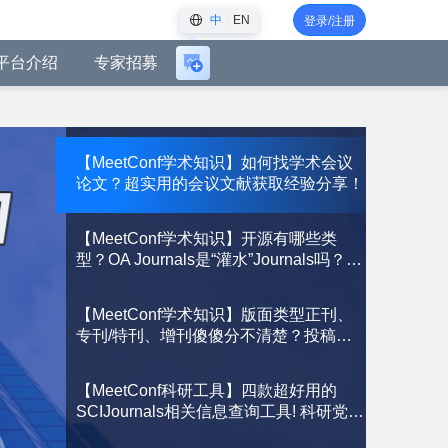
中
EN
登录/注册
平台介绍
专家招募
登
录
后
可
创
【MeetConf学术知识】如何找学术会议
论文？超实用的会议文献获取经验分享！
建
会
议
【MeetConf学术知识】开源有哪些类
型？OA Journals是“灌水”Journals吗？
CC协议又是什么？一文带你重新认识！
【MeetConf学术知识】版面类型正刊、
专刊/特刊、增刊傻傻分不清楚？投稿前
必读！
【MeetConf科研工具】四款超好用的
SCIJournals相关信息查询工具! 科研党必
收藏！