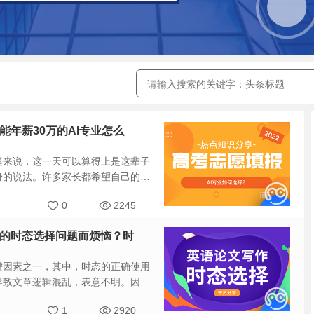
能年薪30万的AI专业怎么
庭来说，这一天可以算得上是这辈子
身的说法。许多家长都希望自己的孩
一流学科大学（原211大学），以便
0
2245
工作。
写作的时态选择问题而烦恼？时
键因素之一，其中，时态的正确使用
导致文章逻辑混乱，表意不明。因
1
2920