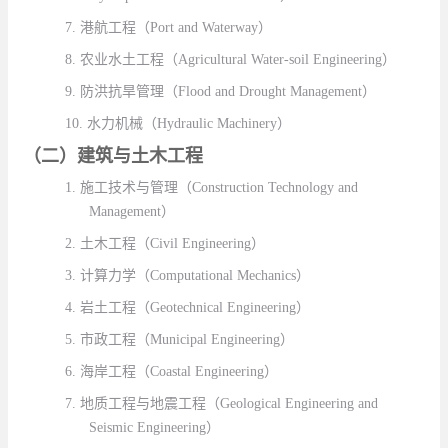
7.
港航工程（
Port and Waterway
）
8.
农业水土工程（
Agricultural Water-soil Engineering
）
9.
防洪抗旱管理（
Flood and Drought Management
）
10.
水力机械（
Hydraulic Machinery
）
（二）建筑与土木工程
1.
施工技术与管理（
Construction Technology and
Management
）
2.
土木工程（
Civil Engineering
）
3.
计算力学（
Computational Mechanics
）
4.
岩土工程（
Geotechnical Engineering
）
5.
市政工程（
Municipal Engineering
）
6.
海岸工程（
Coastal Engineering
）
7.
地质工程与地震工程（
Geological Engineering and
Seismic Engineering
）