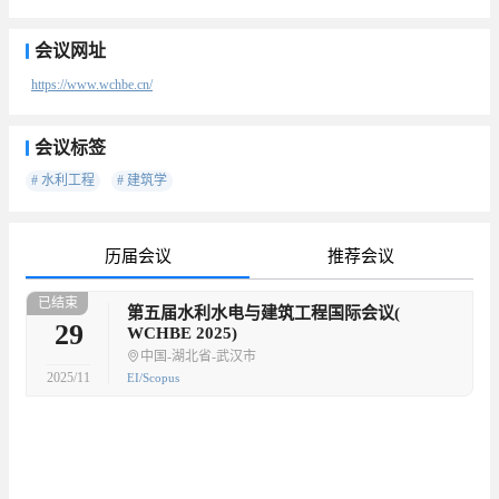
会议网址
https://www.wchbe.cn/
会议标签
# 水利工程
# 建筑学
历届会议
推荐会议
已结束
待
第五届水利水电与建筑工程国际会议(
29
WCHBE 2025)
中国-湖北省-武汉市
2025/11
EI/Scopus
已