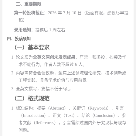
三、
重要期限
·
第一轮投稿截止
：
2026
年
7
月
10
日（版面有限，建议尽早投
稿）
·
录用通知
：投稿后
1
周左右
四、
投稿须知
（一）
基本要求
1.
论文须为
全英文原创未发表成果
，严禁一稿多投、抄袭及学
术不端行为，作者人数不超过
6
人。
2.
内容需符合会议议题，聚焦上述领域理论研究、技术创新或
工程实践，具备学术价值与应用前景。
3.
全英文撰写，篇幅不低于
5
页
，
（二）
格式规范
1.
标准结构：摘要（
Abstract
）、关键词（
Keywords
）、引言
（
Introduction
）、正文（
Text
）、结论（
Conclusion
）、参
考文献（
References
），引言需综述国内外研究现状与现存
问题。