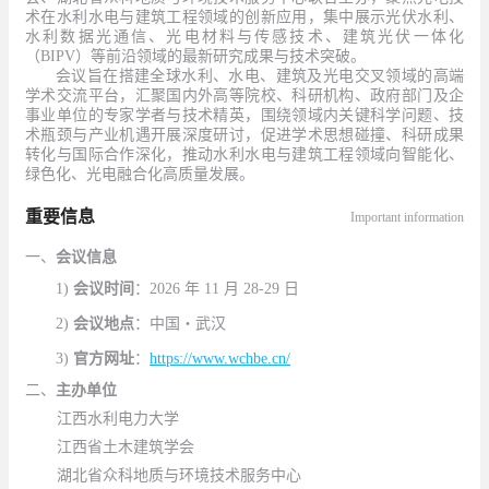
术在水利水电与建筑工程领域的创新应用，集中展示光伏水利、
水利数据光通信、光电材料与传感技术、建筑光伏一体化
（
BIPV
）等前沿领域的最新研究成果与技术突破。
会议旨在搭建全球水利、水电、建筑及光电交叉领域的高端
学术交流平台，汇聚国内外高等院校、科研机构、政府部门及企
事业单位的专家学者与技术精英，围绕领域内关键科学问题、技
术瓶颈与产业机遇开展深度研讨，促进学术思想碰撞、科研成果
转化与国际合作深化，推动水利水电与建筑工程领域向智能化、
绿色化、光电融合化高质量发展。
重要信息
Important information
一、
会议信息
1)
会议时间
：
2026
年
11
月
28-29
日
2)
会议地点
：中国・武汉
3)
官方网址
：
https://www.wchbe.cn/
二、
主办单位
江西水利电力大学
江西省土木建筑学会
湖北省众科地质与环境技术服务中心