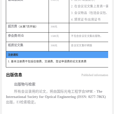
2.
在会议论文集上发表一篇完
3.
会议物品（包括会议包、摘
4
.
颁奖证书
/
出席证书
超页费
（从第
7
页开始）
300
元
参会费
/
听众
1500
元
不包含会议论文集出版物。
纸质论文集
300
元
会议论文集印刷版
注册通知
1.
基本注册费不包括住宿费、交通费、签证申请费的论文发表费
出版信息
Published information
出版物与检索
所有会议录用的论文，
将由国际光电工程学会
SPIE - The
International Society for Optical Engineering (ISSN: 0277-786X)
出版，
EI
检索稳定。