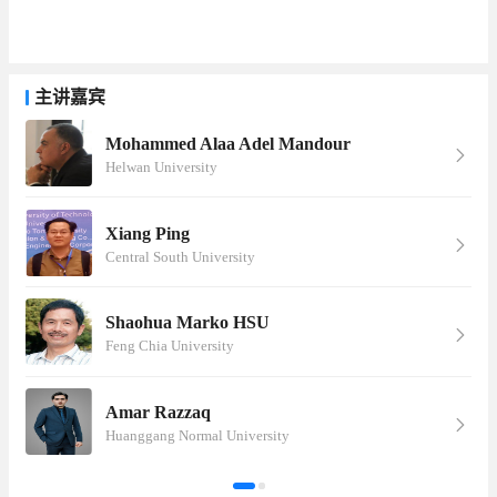
主讲嘉宾
Mohammed Alaa Adel Mandour
Helwan University
Xiang Ping
Central South University
Shaohua Marko HSU
Feng Chia University
Amar Razzaq
Huanggang Normal University