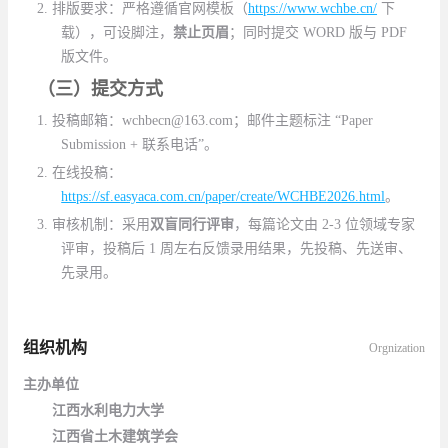
2.
排版要求：严格遵循官网模板（
https://www.wchbe.cn/
下
载），可设脚注，
禁止页眉
；同时提交
WORD
版与
PDF
版文件。
（三）
提交方式
1.
投稿邮箱：
wchbecn@163.com
；邮件主题标注
“Paper
Submission +
联系电话
”
。
2.
在线投稿：
https://sf.easyaca.com.cn/paper/create/WCHBE2026.html
。
3.
审核机制：采用
双盲同行评审
，每篇论文由
2-3
位领域专家
评审，投稿后
1
周左右反馈录用结果，先投稿、先送审、
先录用。
组织机构
Orgnization
主办单位
江西水利电力大学
江西省土木建筑学会