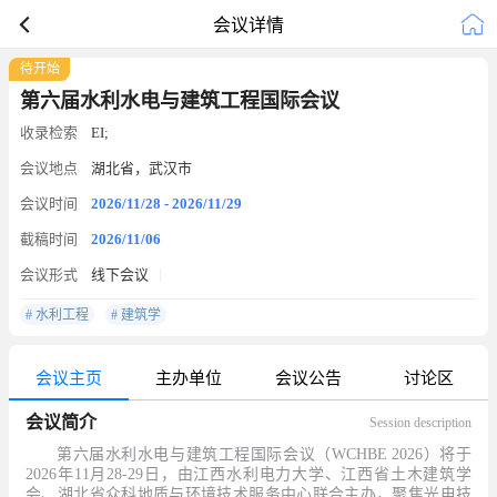
会议详情
待开始
第六届水利水电与建筑工程国际会议
收录检索
EI;
会议地点
湖北省，武汉市
会议时间
2026/11/28 - 2026/11/29
截稿时间
2026/11/06
会议形式
线下会议
# 水利工程
# 建筑学
会议主页
主办单位
会议公告
讨论区
会议简介
Session description
第六届水利水电与建筑工程国际会议（
WCHBE 2026
）
将于
2
02
6
年1
1
月2
8
-
29
日，
由江西水利电力大学、江西省土木建筑学
会、湖北省众科地质与环境技术服务中心联合主办，聚焦光电技