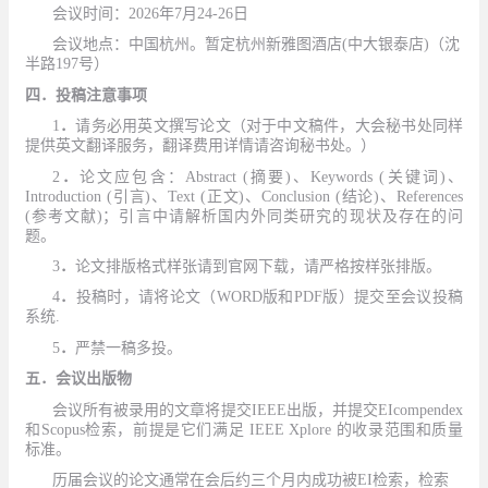
会议时间：
2026
年
7月2
4-26
日
会议地点：中国杭州。暂定
杭州新雅图酒店
(
中大银泰店
)
（
沈
半路
197
号
）
四．投稿注意事项
1
．
请务必用英文撰写论文（
对于中文稿件，大会秘书处同样
提供英文翻译服务，翻译费用详情请咨询秘书处。
）
2
．
论文应包含：Abstract (摘要)、Keywords (关键词)、
Introduction (引言)、Text (正文)、Conclusion (结论)、References
(参考文献)；引言中请解析国内外同类研究的现状及存在的问
题。
3
．
论文排版格式样张请到官网下载，请严格按样张排版。
4
．
投稿时，请将论文（
WORD
版和
PDF
版）提交至会议投稿
系统.
5
．
严禁一稿多投。
五．会议出版物
会议所有被录用的文章将提交
IEEE
出版，并提交
EIcompendex
和
Scopus
检索
，前提是它们满足
IEEE Xplore
的收录范围和质量
标准。
历届会议的论文通常在会后约三个月内成功被
EI
检索，检索