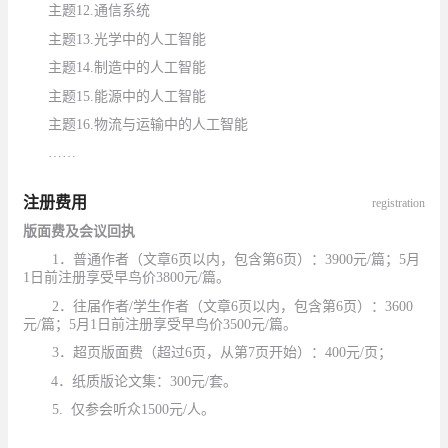
主题
1
2.通信系统
主题
1
3.光学中的人工智能
主题
1
4.制造中的人工智能
主题
15.
能源中的人工智能
主题
16.
物流与运输中的人工智能
……
注册费用
registration
版面费及会议回执
1
．普通作者（文章
6
页以内，包含第
6
页）：
3900
元
/
篇；
5
月
1
日前注册享受早鸟价
3800
元
/
篇。
2
．往届作者
/
学生作者（文章
6
页以内，包含第
6
页）：
3600
元
/
篇；
5
月
1
日前注册享受早鸟价
3500
元
/
篇。
3
．超页版面费（超过
6
页，从第
7
页开始）：
400
元
/
页；
4
．纸质版论文集：
300
元
/
套。
5.
仅参会听众
1500
元
/
人。