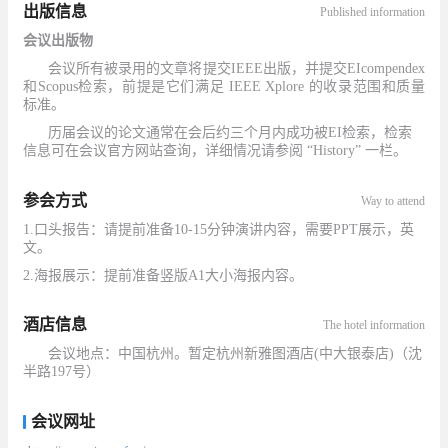
出版信息
Published information
会议出版物
会议所有被录用的文章将提交
IEEE
出版，并提交
EIcompendex
和
Scopus
检索
，前提是它们满足
IEEE Xplore
的收录范围和质量
标准。
历届会议的论文通常在会后约三个月内成功被
EI
检索，检索
信息可在
会议
官方网站查询
，
详细情况请参阅
“History”
一栏。
参会方式
Way to attend
1.口头报告：请提前准备10-15分钟演讲内容，需要PPT展示，英
文。
2.海报展示：提前准备竖版A1大小海报内容。
酒店信息
The hotel information
会议地点：中国杭州。暂定
杭州新雅图酒店
(
中大银泰店
)
（
沈
半路
197
号
）
会议网址