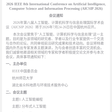
2026 IEEE 8th International Conference on Artificial Intelligence,
Computer Science and Information Processing (AICSIP 2026)
会议
通知
2026
年第八届人工智能、计算机科学与信息处理国际学术会
议（
AICSIP 2026
）将于
2026
年
7
月
2
4-26
日在中国杭州召开。
本次会议聚焦于
“
人工智能、计算机科学与信息处理
”
这一主
题，目的是为该领域的研究者、学者以及行业专家提供一个交流
与合作的论坛，共同审视前沿研究成果和技术动向。会议将特邀
国内外杰出专家发表主题演讲，为与会者创造丰富的交流机会。
我们诚挚地邀请相关领域的专家和学者积极提交论文并参与本次
会议，具体事项
通知
如下：
一、
主办
单位
IEEE
中国委员会
杭州师范大学
湖北省众科地质与环境技术服务中心
二、会议主题
主题
1.
人工智能编程
主题
2.
分布式人工智能