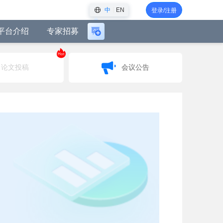
中
EN
登录/注册
平台介绍
专家招募
登
录
Hot
后
论文投稿
会议公告
可
创
建
会
议