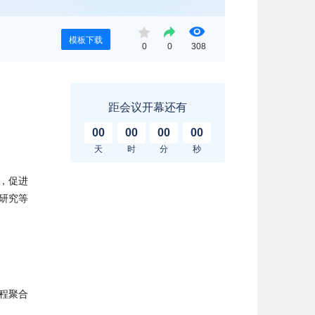
模板下载
0
0
308
距会议开幕还有
00
00
00
00
天
时
分
秒
，促进
研究等
程聚合