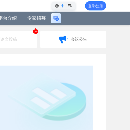
中
EN
登录/注册
平台介绍
专家招募
登
录
Hot
后
论文投稿
会议公告
可
创
建
会
议