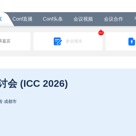
议
Conf直播
Conf头条
会议视频
会议合作
Hot
讲嘉宾
参会报名
(ICC 2026)
省·成都市