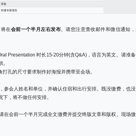
茶歇
特邀专家报告
）将在
会前一个半月左右发布
。请您注意查收邮件和微信通知，
)，Oral Presentation 时长15-20分钟(含Q&A)，语言为英文。请准
供。
 X 0.6 四角打孔的尺寸要求制作好海报并携带至会场。
D，参会人姓名和单位，并确认住宿和出行安排。既没缴费，也没
况下，将不做任何安排。
，请在会前一个半月完成全文缴费并提交终版文章和版权。现场