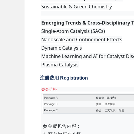
Sustainable & Green Chemistry
Emerging Trends & Cross-Disciplinary T
Single-Atom Catalysis (SACs)
Nanoscale and Confinement Effects
Dynamic Catalysis
Machine Learning and AI for Catalyst Di
Plasma Catalysis
注册费用 Registration
参会价格
Package A:
仅参会（无报告）
Package B:
参会 + 摘要报告
Package C:
参会 + 全文发表 + 报告
参会费包含内容：