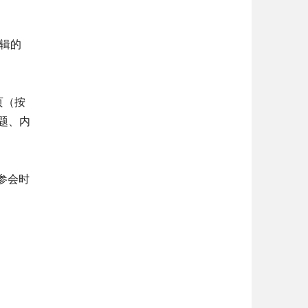
编辑的
0页（按
题、内
参会时