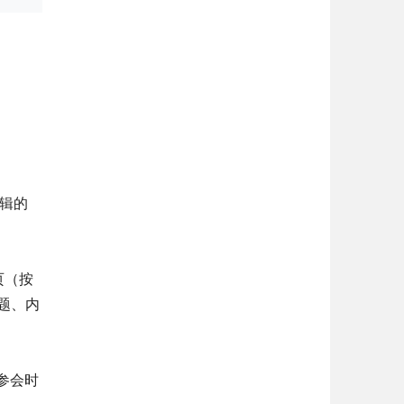
编辑的
0页（按
题、内
参会时