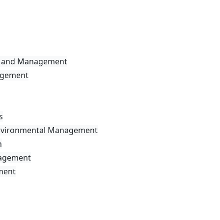
ion and Management
nagement
s
 Environmental Management
n
nagement
ment