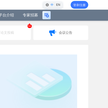
中
EN
登录/注册
平台介绍
专家招募
登
录
Hot
后
论文投稿
会议公告
可
创
建
会
议