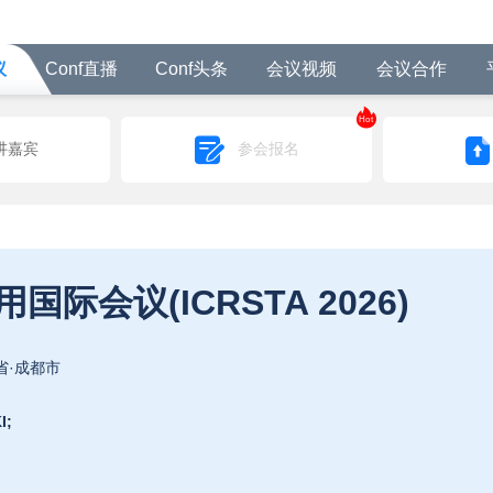
议
Conf直播
Conf头条
会议视频
会议合作
Hot
讲嘉宾
参会报名
际会议(ICRSTA 2026)
省·成都市
I;