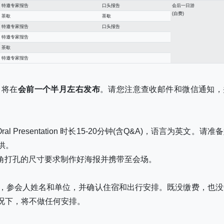
特邀专家报告
口头报告
会后一日游
(自费)
茶歇
茶歇
特邀专家报告
口头报告
特邀专家报告
茶歇
特邀专家报告
）将在
会前一个半月左右发布
。请您注意查收邮件和微信通知，
)，Oral Presentation 时长15-20分钟(含Q&A)，语言为英文。请准
供。
 X 0.6 四角打孔的尺寸要求制作好海报并携带至会场。
D，参会人姓名和单位，并确认住宿和出行安排。既没缴费，也没
况下，将不做任何安排。