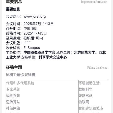
重要信息
Important information
重要信息
会议网址：www.jcrai.org
会议时间：2025年7月11-13日

召开地点：中国·银川

截稿时间：2025年7月5日

录用通知：投稿后1周内

会议出版：IEEE

收录检索：EI,Scopus

主办单位：
中国图像图形学学会
 承办单位：
北方民族大学、西北
工业大学
 支持单位：
科享学术交流中心
征稿主题
Filling the theme
征稿主题
/
会议征稿
代理和多代理系统
环境辅助生活
专家系统
数据科学
模糊逻辑
智能驾驶
遗传算法
物联网
神经网络
智能建筑和城市