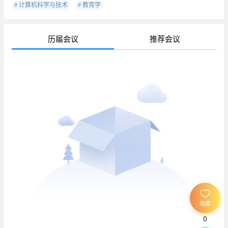
# 计算机科学与技术
# 教育学
历届会议
推荐会议
待
已
已
收藏
0
待