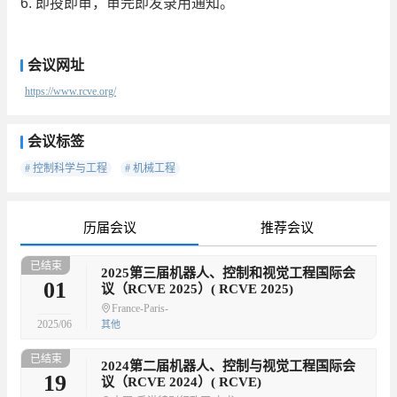
6. 即投即审，审完即发录用通知。
会议网址
https://www.rcve.org/
会议标签
# 控制科学与工程
# 机械工程
历届会议
推荐会议
已结束
待
2025第三届机器人、控制和视觉工程国际会
01
议（RCVE 2025）( RCVE 2025)
France-Paris-
2025/06
其他
已结束
已
2024第二届机器人、控制与视觉工程国际会
19
议（RCVE 2024）( RCVE)