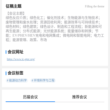
征稿主题
Filling the theme
【会议主题】
绿色反应介质；绿色化工；催化剂技术；生物能源与生物技术；
废物管理和废水处理；资源回收利用；能源效率与可持续技术；
绿色材料；绿色建筑；绿色设计、制造和工程流程；新能源和可
再生能源；分布式能源；光伏能源系统；能量储存和转换；节
能；EV/PHEV/HEV充电和电网集成；微电网和智能电网；电力工
程；能源管理、政策、市场
会议网址
https://www.ic-gtee.org/
会议标签
# 能源动力科学
# 环境科学与工程
历届会议
推荐会议
待