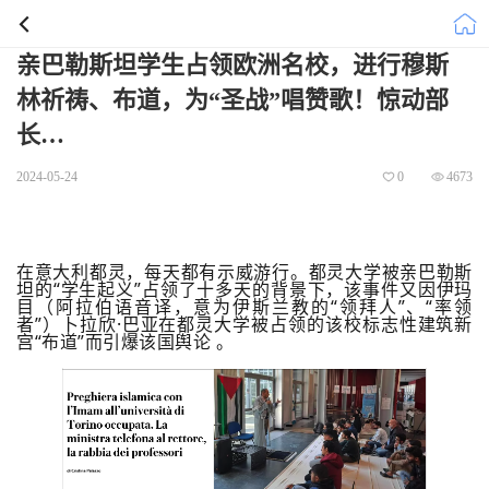
亲巴勒斯坦学生占领欧洲名校，进行穆斯
林祈祷、布道，为“圣战”唱赞歌！惊动部
长…
2024-05-24
0
4673
在意大利都灵，每天都有示威游行。都灵大学被亲巴勒斯
坦的“学生起义”占领了十多天的背景下，该事件又因伊玛
目（阿拉伯语音译，意为伊斯兰教的“领拜人”、“率领
者”）卜拉欣·巴亚在都灵大学被占领的该校标志性建筑新
宫“布道”而引爆该国舆论 。