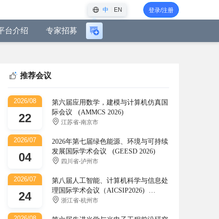
中
EN
登录/注册
平台介绍
专家招募
登
录
后
可
推荐会议
创
建
2026/08
会
第六届应用数学，建模与计算机仿真国
际会议 (AMMCS 2026)
议
22
江苏省-南京市
2026/07
2026年第七届绿色能源、环境与可持续
发展国际学术会议 (GEESD 2026)
04
四川省-泸州市
2026/07
第八届人工智能、计算机科学与信息处
理国际学术会议（AICSIP2026)
24
(AICSIP)
浙江省-杭州市
2026/08