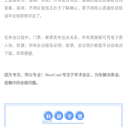
上直接关注、投稿、参会。所有会议消息、投稿出版状态都能在线
查看、接收，不用反复找主办方了解确认，更不用担心遗漏信息耽
误毕业和职称评定了。
在参会过程中，门票、餐票丢失也没关系，所有票据都可凭电子票
入场、就餐；所有会议报告证明、发票、会议照片都能平台自助式
下载，非常便捷。
因为专注，所以专业！
MeetConf
专注于学术会议，为你解决参会、
投稿中的全部问题。
科
研
干
货