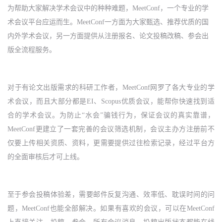
为帮助大家解决学术会议中的种种难题，
MeetConf
，一个专业的学
术会议平台应运而生。
MeetConf
一方面为大家甄选、推荐优质的国
内外学术会议，另一方面提供从注册报名、论文投稿改稿、参会出
版全流程服务。
对于有论文出版需求的科研工作者，
MeetConf
网罗了各大专业的学
术会议，而且大部分都是
EI
、
Scopus
优质会议，能帮你快速找到适
合的学术会议。为防止“水会”骗钱行为，保证会议的真实靠谱，
MeetConf
更建立了一套完善的会议筛选机制，会议主办方注册前不
仅要上传相关资质、资料，更需要提供过往检索记录，经过平台方
的全面审核后才可上线。
至于参会投稿体验差，需要邮件反复沟通、效率低、耽误时间的问
题，
MeetConf
也能全部解决。如果有喜欢的会议，可以在
MeetConf