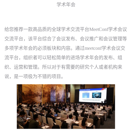
学术年会
给您推荐一款高品质的全球学术交流平台
M
eet
C
onf
学术会议
交流平台
，
该平台综合了会议发布
、
会议推广和会议管理等
多项学术年会的必须板块和内容
。
通过
meetconf
学术会议交
流平台
，
组织者可以轻松简单的进场学术年会的发布
、
组
织
、
运营和管理
。
所以对于有需要的研究个人或者机构来
说
，
是一项极为不错的项目
。