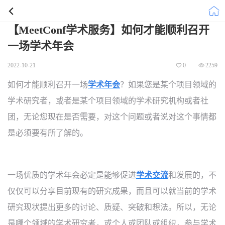
【MeetConf学术服务】如何才能顺利召开
一场学术年会
2022-10-21
0
2259
如何才能顺利召开一场
学术年会
？
如果您是某个项目领域的
学术研究者
，
或者是某个项目领域的学术研究机构或者社
团
，
无论您现在是否需要
，
对这个问题或者说对这个事情都
是必须要有所了解的
。
一场优质的学术年会必定是能够促进
学术交流
和发展的
，
不
仅仅可以分享目前现有的研究成果
，
而且可以就当前的学术
研究现状提出更多的讨论
、
质疑
、
突破和想法
。
所以
，
无论
是哪个领域的学术研究者
，
或个人或团队或组织
，
参与学术