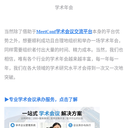
学术年会
当然除了借助于
M
eet
C
onf
学术会议交流平台
本身的平台优
势之外
，
想要顺利成功且合理地组织和举办一场学术年会
，
同样需要组织者付出大量的时间
、
精力成本
。
当然
，
我们也
相信
，
唯有各个行业的学术年会越来越丰富
，
每一年每一
年
，
我们在各大领域的学术研究水平才会得到一次又一次地
突破
。
▶
专业
学术会议承办服务，点击了解