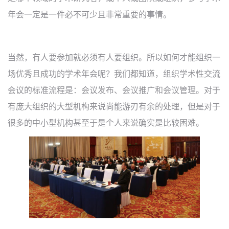
年会一定是一件必不可少且非常重要的事情
。
当然
，
有人要参加就必须有人要组织
。
所以如何才能组织一
场优秀且成功的学术年会呢
？
我们都知道
，
组织学术性交流
会议的标准流程是
：
会议发布
、
会议推广和会议管理
。
对于
有庞大组织的大型机构来说尚能游刃有余的处理
，
但是对于
很多的中小型机构甚至于是个人来说确实是比较困难
。