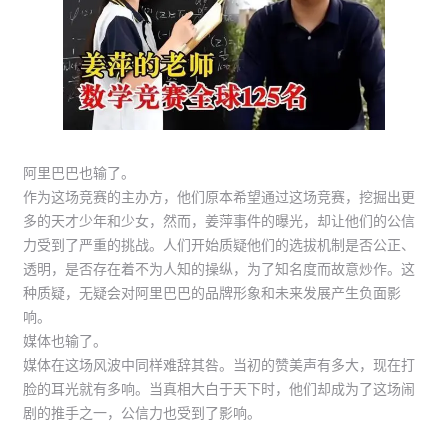
阿里巴巴也输了。
作为这场竞赛的主办方，他们原本希望通过这场竞赛，挖掘出更
多的天才少年和少女，然而，姜萍事件的曝光，却让他们的公信
力受到了严重的挑战。人们开始质疑他们的选拔机制是否公正、
透明，是否存在着不为人知的操纵，为了知名度而故意炒作。这
种质疑，无疑会对阿里巴巴的品牌形象和未来发展产生负面影
响。
媒体也输了。
媒体在这场风波中同样难辞其咎。
当初的赞美声有多大，现在打
脸的耳光就有多响。
当真相大白于天下时，他们却成为了这场闹
剧的推手之一，公信力也受到了影响。