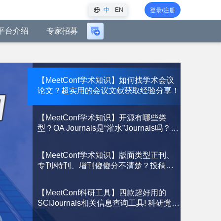
中
EN
登录/注册
平台介绍
专家招募
登
录
后
可
创
【MeetConf学术知识】如何找学术会议
论文？超实用的会议文献获取经验分享！
建
会
议
【MeetConf学术知识】开源有哪些类
型？OA Journals是“灌水”Journals吗？
CC协议又是什么？一文带你重新认识！
【MeetConf学术知识】版面类型正刊、
专刊/特刊、增刊傻傻分不清楚？投稿前
必读！
【MeetConf科研工具】四款超好用的
SCIJournals相关信息查询工具! 科研党必
收藏！