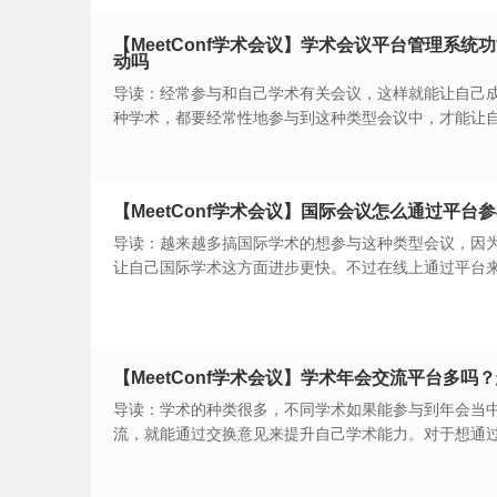
便，然后再选择。
【MeetConf学术会议】学术会议平台管理系
动吗
导读：经常参与和自己学术有关会议，这样就能让自己
种学术，都要经常性地参与到这种类型会议中，才能让
会议交流平台参与学术类型的会议，可以了解一下学术
功能进行互动吗？
【MeetConf学术会议】国际会议怎么通过平台
导读：越来越多搞国际学术的想参与这种类型会议，因
让自己国际学术这方面进步更快。不过在线上通过平台
台比较多，再加上本身是首次参与，要先了解一下国际
约吗？才能通过了解，选择在认可学术会议交流平台注
【MeetConf学术会议】学术年会交流平台多
导读：学术的种类很多，不同学术如果能参与到年会当
流，就能通过交换意见来提升自己学术能力。对于想通
人，要多了解一下学术年会交流平台多吗？怎么通过平